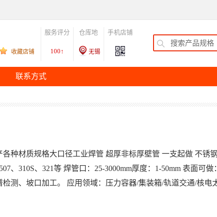
服务评分
仓库地
手机店铺
100↑
收藏店铺
无锡
联系方式
各种材质规格大口径工业焊管 超厚非标厚壁管 一支起做 不锈钢管材一
、2507、310S、321等 焊管口：25-3000mm厚度：1-50m
检测、坡口加工。 应用领域：压力容器/集装箱/轨道交通/核电太