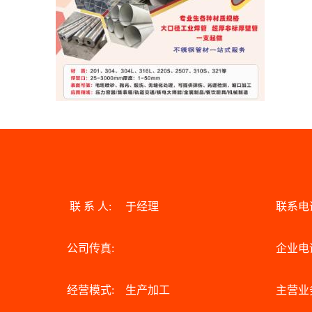
联 系 人:
于经理
联系电
公司传真:
企业电
经营模式:
生产加工
主营业