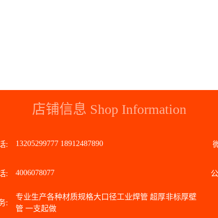
店铺信息 Shop Information
13205299777 18912487890
话:
4006078077
话:
公
专业生产各种材质规格大口径工业焊管 超厚非标厚壁
务:
管 一支起做