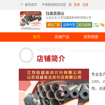
基地首页
不锈基地网欢迎您
请
登录
注册
钰盛昌钢业
认证企业:江苏钰盛昌新材料有限公司
源头厂家
品牌专营
实力卖场
首页
店铺产品
资质相册
专业生产
2205
伤、光谱