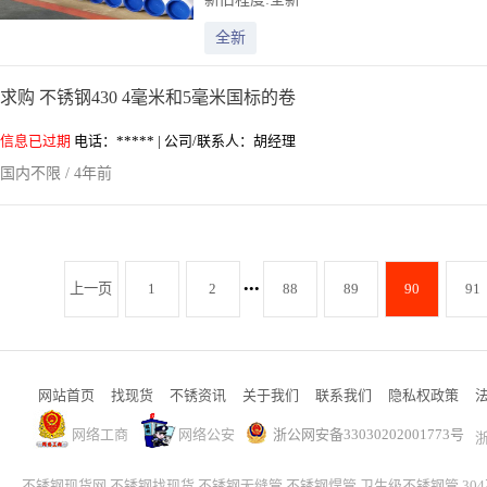
全新
求购 不锈钢430 4毫米和5毫米国标的卷
信息已过期
电话：***** | 公司/联系人：胡经理
国内不限 / 4年前
共
172
页
首
上一页
1
2
•••
88
89
90
91
页
上
一
页
86
网站首页
找现货
不锈资讯
关于我们
联系我们
隐私权政策
87
88
网络工商
网络公安
浙公网安备33030202001773号
浙
89
90
91
不锈钢现货网
不锈钢找现货
不锈钢无缝管
不锈钢焊管
卫生级不锈钢管
30