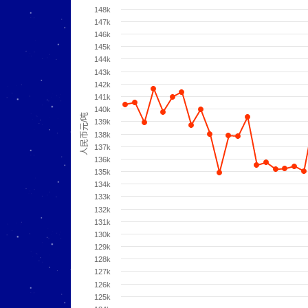
148k
147k
146k
145k
144k
143k
142k
141k
140k
人民币元/吨
139k
138k
137k
136k
135k
134k
133k
132k
131k
130k
129k
128k
127k
126k
125k